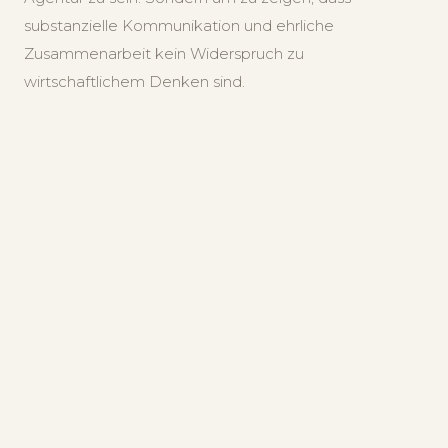
substanzielle Kommunikation und ehrliche
Zusammenarbeit kein Widerspruch zu
wirtschaftlichem Denken sind.
Haltun
UNSERE GRUNDLAGE
Vier Werte.
Kein Leitbild.
Wir haben diese Werte nicht in einem